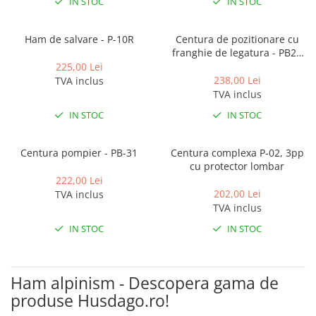
IN STOC
IN STOC
Ham de salvare - P-10R
Centura de pozitionare cu
franghie de legatura - PB20
Basic
225,00 Lei
238,00 Lei
TVA inclus
TVA inclus
IN STOC
IN STOC
Centura pompier - PB-31
Centura complexa P-02, 3pp
cu protector lombar
222,00 Lei
202,00 Lei
TVA inclus
TVA inclus
IN STOC
IN STOC
Ham alpinism - Descopera gama de
produse Husdago.ro!