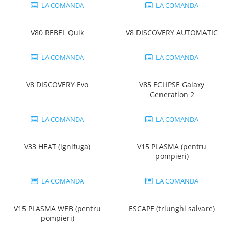
Pantaloni de protectie
LA COMANDA
LA COMANDA
Sorturi
Pentru copii
V80 REBEL Quik
V8 DISCOVERY AUTOMATIC
Pantaloni de lucru cu pieptar
Veste de lucru
LA COMANDA
LA COMANDA
Pentru femei
V8 DISCOVERY Evo
V85 ECLIPSE Galaxy
Bluze pentru femei
Generation 2
Fleece-uri
Halate
LA COMANDA
LA COMANDA
Jachete / Bluze salopeta
Pantaloni de lucru cu pieptar
V33 HEAT (ignifuga)
V15 PLASMA (pentru
Pantaloni de lucru in talie
pompieri)
Tricouri polo
Veste de lucru
LA COMANDA
LA COMANDA
V15 PLASMA WEB (pentru
ESCAPE (triunghi salvare)
pompieri)