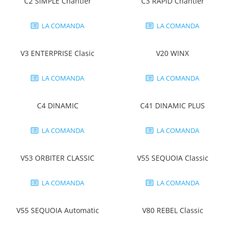
Tricouri clasice
C2 SIMPLE Chantier
C3 RAPID Chantier
Veste de lucru
LA COMANDA
LA COMANDA
Impermeabila
Combinezoane de lucru
impermeabile
V3 ENTERPRISE Clasic
V20 WINX
Costume de ploaie impermeabile
LA COMANDA
LA COMANDA
Jachete / Bluze salopeta
Pantaloni impermeabili
C4 DINAMIC
C41 DINAMIC PLUS
Pelerine de ploaie
Veste de lucru
LA COMANDA
LA COMANDA
Industria alimentara
Manecute
V53 ORBITER CLASSIC
V55 SEQUOIA Classic
Pantaloni de lucru
Sorturi impermeabile
LA COMANDA
LA COMANDA
Pantaloni de lucru in talie
Pentru sudura
V55 SEQUOIA Automatic
V80 REBEL Classic
Jachete pentru sudura