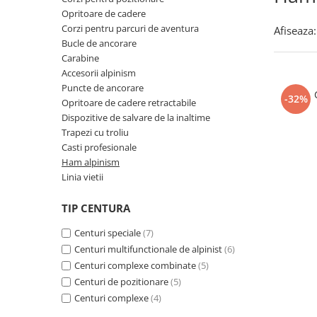
Incaltaminte trekking/outdoor
Manusi Speciale
Jachete / Bluze salopeta
Opritoare de cadere
Dispozitive de salvare de la
Slapi/Papuci/Sandale de vara
Manusi de unica folosinta
Pantaloni de lucru cu pieptar
inaltime
Corzi pentru parcuri de aventura
Afiseaza:
Pantaloni de lucru in talie
Bucle de ancorare
Incaltaminte impermeabila
Manusi textile
Trapezi cu troliu
Carabine
Pelerine de ploaie
Accesorii
Casti profesionale
Accesorii alpinism
Sepci
Puncte de ancorare
Tricouri clasice
-32%
Opritoare de cadere retractabile
Tricouri polo
Dispozitive de salvare de la inaltime
Trapezi cu troliu
Veste de lucru
Casti profesionale
Iarna
Ham alpinism
Bluze / Hanorace / Camasi
Linia vietii
Esarfe / Fesuri / Cagule / Sepci de
iarna
TIP CENTURA
Fleece-uri
Centuri speciale
(7)
Indispensabili
Centuri multifunctionale de alpinist
(6)
Jachete / Bluze salopeta
Centuri complexe combinate
(5)
Pantaloni de lucru cu pieptar
Centuri de pozitionare
(5)
Centuri complexe
(4)
Pantaloni de lucru in talie