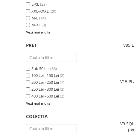
Pantaloni de protectie
L-XL
(23)
Sorturi
XXL-XXXL
(20)
Pentru copii
M-L
(14)
M-XL
(9)
Pantaloni de lucru cu pieptar
Vezi mai multe
Veste de lucru
Pentru femei
PRET
V85 E
Bluze pentru femei
Fleece-uri
Halate
Sub 50 Lei
(86)
Jachete / Bluze salopeta
100 Lei - 150 Lei
(2)
V15 PL
Pantaloni de lucru cu pieptar
200 Lei - 250 Lei
(7)
250 Lei - 300 Lei
(3)
Pantaloni de lucru in talie
400 Lei - 500 Lei
(2)
Tricouri polo
Vezi mai multe
Veste de lucru
COLECTIA
V9 SQU
pe