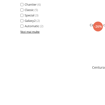
Chantier
(6)
Classic
(5)
Special
(3)
Galaxy2
(2)
Centura c
Automatic
(2)
-26%
Vezi mai multe
Centura