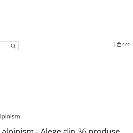
0,00
lpinism
alpinism - Alege din 36 produse