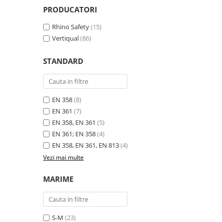
Tricouri clasice
PRODUCATORI
Veste de lucru
Impermeabila
Rhino Safety
(15)
Vertiqual
(86)
Combinezoane de lucru
impermeabile
STANDARD
Costume de ploaie impermeabile
Jachete / Bluze salopeta
Pantaloni impermeabili
EN 358
(8)
Pelerine de ploaie
EN 361
(7)
Veste de lucru
EN 358, EN 361
(5)
Industria alimentara
EN 361; EN 358
(4)
Manecute
EN 358, EN 361, EN 813
(4)
Pantaloni de lucru
Vezi mai multe
Sorturi impermeabile
MARIME
Pantaloni de lucru in talie
Pentru sudura
Jachete pentru sudura
S-M
(23)