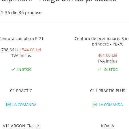
1-
36
din
36
produse
Centura complexa P-71
Centura de pozitionare, 3 i
prindere - PB-70
798,66 Lei
544,00 Lei
404,00 Lei
TVA inclus
TVA inclus
IN STOC
IN STOC
C1 PRACTIC
C11 PRACTIC PLUS
LA COMANDA
LA COMANDA
V11 ARGON Classic
KOALA