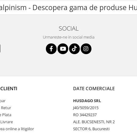
lpinism - Descopera gama de produse Hu
SOCIAL
Urmareste-ne in social media
CLIENTI
DATE COMERCIALE
par
HUSDAGO SRL
e Retur
J40/5059/2015
 Plata
RO 34429237
 Livrare
ALE. BUCSENESTI, NR 2
a online a litigiilor
SECTOR 6, Bucuresti