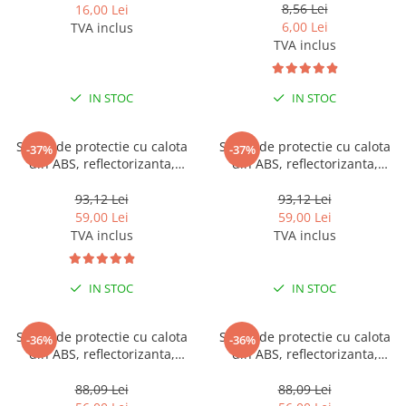
Pantaloni de protectie
8,56 Lei
16,00 Lei
Sorturi
6,00 Lei
TVA inclus
TVA inclus
Pentru copii
Pantaloni de lucru cu pieptar
IN STOC
IN STOC
Veste de lucru
Pentru femei
Sapca de protectie cu calota
Sapca de protectie cu calota
-37%
-37%
Bluze pentru femei
din ABS, reflectorizanta,
din ABS, reflectorizanta,
Fleece-uri
Bruno - portocalie
Bruno - galbena
93,12 Lei
93,12 Lei
Halate
59,00 Lei
59,00 Lei
Jachete / Bluze salopeta
TVA inclus
TVA inclus
Pantaloni de lucru cu pieptar
Pantaloni de lucru in talie
IN STOC
IN STOC
Tricouri polo
Veste de lucru
Sapca de protectie cu calota
Sapca de protectie cu calota
-36%
-36%
din ABS, reflectorizanta,
din ABS, reflectorizanta,
Bruno - verde
Bruno - bleumarin
88,09 Lei
88,09 Lei