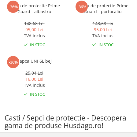
Casca de protectie Prime
Casca de protectie Prime
-36%
-36%
Guard - albastru
Guard - portocaliu
148,68 Lei
148,68 Lei
95,00 Lei
95,00 Lei
TVA inclus
TVA inclus
IN STOC
IN STOC
Sapca UNI 6L bej
-36%
25,04 Lei
16,00 Lei
TVA inclus
IN STOC
Casti / Sepci de protectie - Descopera
gama de produse Husdago.ro!