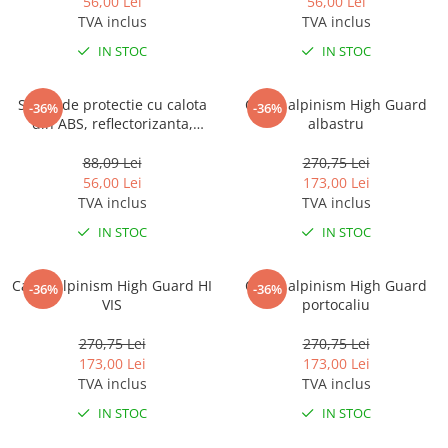
56,00 Lei
56,00 Lei
TVA inclus
TVA inclus
IN STOC
IN STOC
Sapca de protectie cu calota
Casca alpinism High Guard
-36%
-36%
din ABS, reflectorizanta,
albastru
Bruno - neagra
88,09 Lei
270,75 Lei
56,00 Lei
173,00 Lei
TVA inclus
TVA inclus
IN STOC
IN STOC
Casca alpinism High Guard HI
Casca alpinism High Guard
-36%
-36%
VIS
portocaliu
270,75 Lei
270,75 Lei
173,00 Lei
173,00 Lei
TVA inclus
TVA inclus
IN STOC
IN STOC